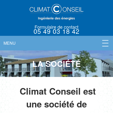
Formulaire de contact
05 49 03 18 42
MENU
NOUS
QUALIFICATIONS
RÉFÉRENCES
ACTUALITÉS
LA SOCIÉTÉ
ACTIVITÉS
CONTACT
L'ÉQUIPE
LA SOCIÉTÉ
REJOINDRE
Climat Conseil est
une société de