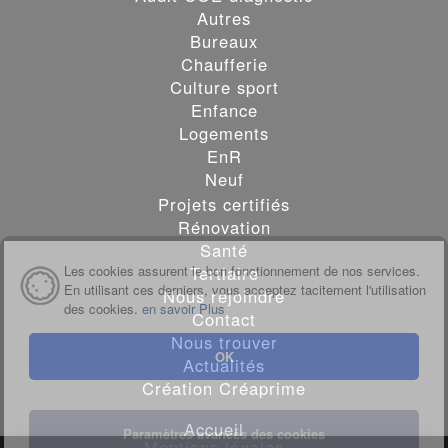
Autres
Bureaux
Chaufferie
Culture sport
Enfance
Logements
EnR
Neuf
Projets certifiés
Rénovation
Santé
Les cookies assurent le bon fonctionnement de nos services.
Tertiaire
En utilisant ces derniers, vous acceptez tacitement l'utilisation
Nous rejoindre
des cookies.
en savoir Plus
Contact
Nous trouver
OK
Actualités
Création Créaprime
Accueil
Paramètres avancés des cookies
Mentions légales