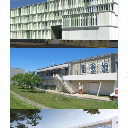
CULTURE SPORT
ENFANCE
LOGEMENTS
ENR
NEUF
PROJETS CERTIFIÉS
RÉNOVATION
SANTÉ
TERTIAIRE