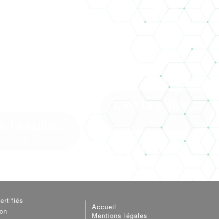
ERNE PONT
HARD - LE
ARRIVÉE DE L
EMPLOI AU
RE2020 AU
VICE D'UN
01/01/2022
AU PROJET
Lire la suite...
>
e la suite...
>
Arrivée de la RE2020 au
01/01/2022 : Climat Conseil fait
ne Pont Achard est un
le point ! C’est près ...[]
matique de Poitiers. A
de la gare, cette ...[]
ertifiés
Accueil
ion
Mentions légales