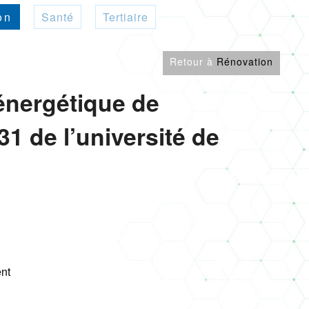
on
Santé
Tertiaire
Retour à
Rénovation
énergétique de
1 de l’université de
ent