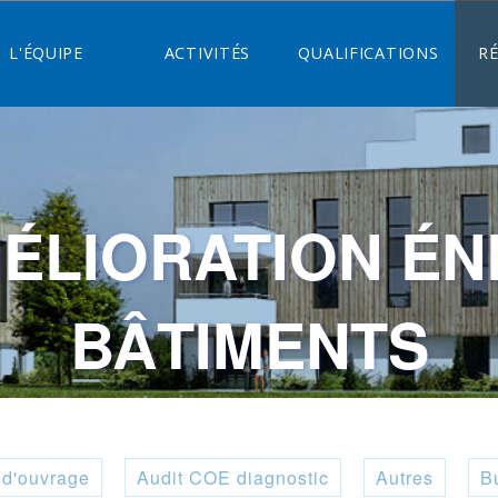
L'ÉQUIPE
ACTIVITÉS
QUALIFICATIONS
R
MÉLIORATION ÉN
BÂTIMENTS
 d'ouvrage
Audit COE diagnostic
Autres
B