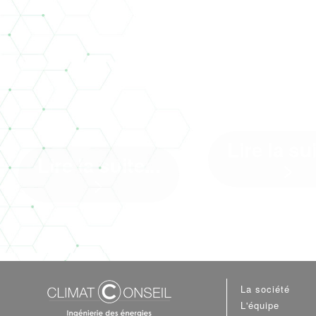
LA
NOT
GÉOTHERMIE
NOUVE
S'INVITE À
AGEN
BUXEROLLES
Lire la sui
Lire la suite...
>
>
Quand nous avons 
Sur le chantier de réhabilitation
changer de loca
et d'extension école élémentaire
évidence nous est ap
Simone Veil à ...[]
...[]
La société
L'équipe