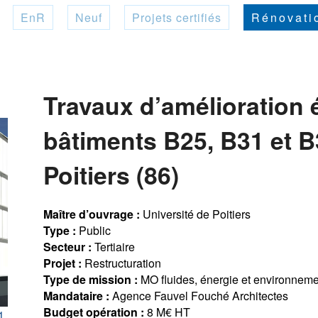
EnR
Neuf
Projets certifiés
Rénovati
Travaux d’amélioration 
bâtiments B25, B31 et B3
Poitiers (86)
Maître d’ouvrage :
Université de Poitiers
Type :
Public
Secteur :
Tertiaire
Projet :
Restructuration
Type de mission :
MO fluides, énergie et environnem
Mandataire :
Agence Fauvel Fouché Architectes
Budget opération :
8 M€ HT
1