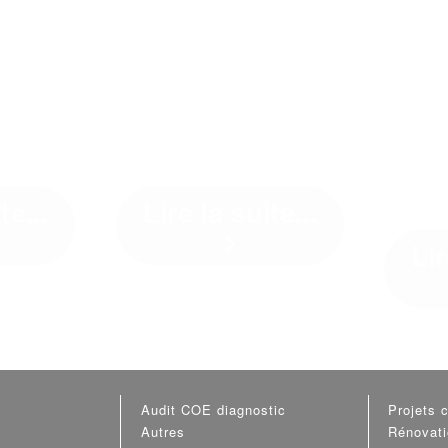
CAS
RE
LA TERRE CHEZ
AC
LLE
CLIMAT
RÉ
CE
CONSEIL
SER
BE
te...
Lire la suite...
>
Lir
décidé de
"En parler c'est bien, l'appliquer
ux, une
c'est mieux" Chez Climat
La Caser
parue... Il
Conseil, quand on ...[]
site emblé
deux pas 
Audit COE diagnostic
Projets c
Autres
Rénovat