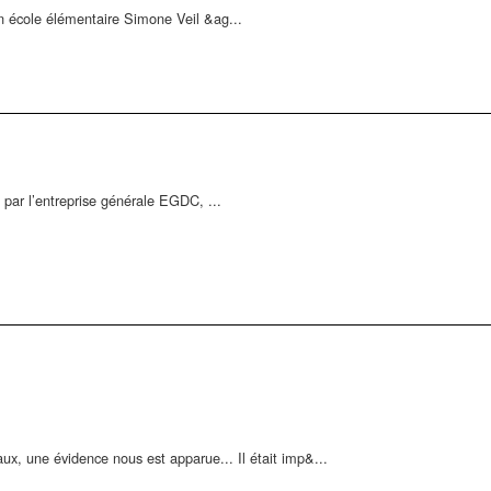
ion école élémentaire Simone Veil &ag...
e par l’entreprise générale EGDC, ...
x, une évidence nous est apparue... Il était imp&...