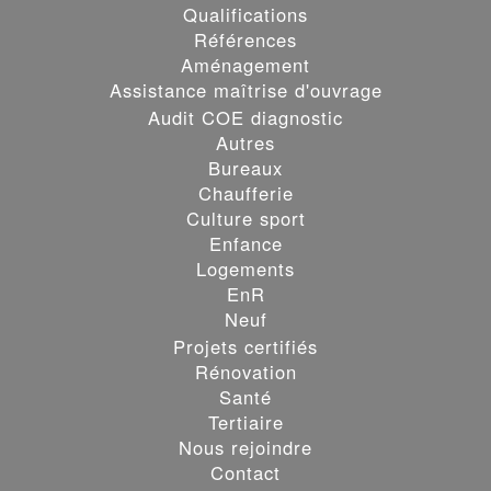
Qualifications
Références
Aménagement
Assistance maîtrise d'ouvrage
Audit COE diagnostic
Autres
Bureaux
Chaufferie
Culture sport
Enfance
Logements
EnR
Neuf
Projets certifiés
Rénovation
Santé
Les cookies assurent le bon fonctionnement de nos services.
Tertiaire
En utilisant ces derniers, vous acceptez tacitement l'utilisation
Nous rejoindre
des cookies.
en savoir Plus
Contact