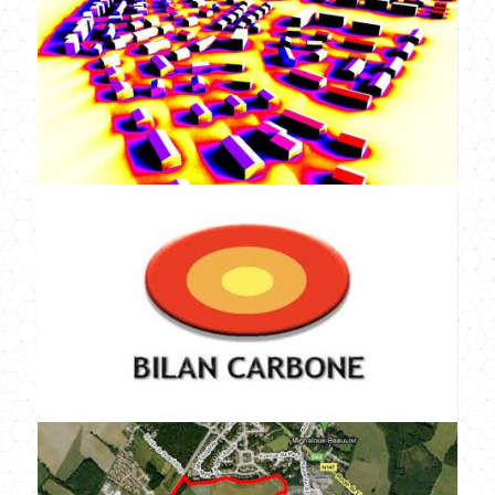
CULTURE SPORT
ENFANCE
LOGEMENTS
ENR
NEUF
PROJETS CERTIFIÉS
RÉNOVATION
SANTÉ
TERTIAIRE