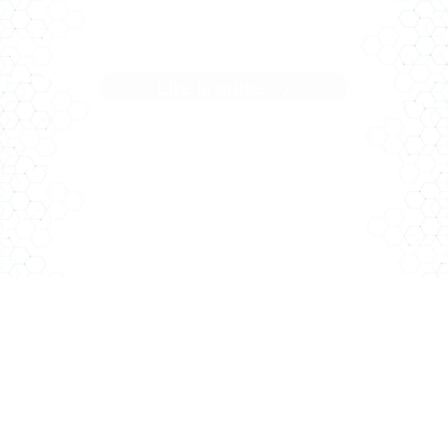
CONSEIL
Lire la suite... >
"En parler c'est bien, l'appliquer c'est mieux" Chez Climat
Conseil, quand on ...[]
ARRIVÉE DE LA RE2020 AU
01/01/2022