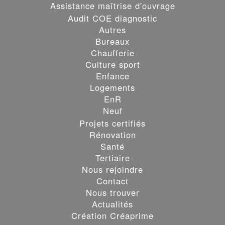
Assistance maîtrise d'ouvrage
Audit COE diagnostic
Autres
Bureaux
Chaufferie
Culture sport
Enfance
Logements
EnR
Neuf
Projets certifiés
Rénovation
Santé
Les cookies assurent le bon fonctionnement de nos services.
Tertiaire
En utilisant ces derniers, vous acceptez tacitement l'utilisation
Nous rejoindre
des cookies.
en savoir Plus
Contact
Nous trouver
OK
Actualités
Création Créaprime