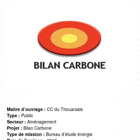
CULTURE SPORT
ENFANCE
LOGEMENTS
ENR
NEUF
PROJETS CERTIFIÉS
RÉNOVATION
SANTÉ
TERTIAIRE
Maître d’ouvrage :
CC du Thouarsais
Type :
Public
Secteur :
Aménagement
Projet :
Bilan Carbone
Type de mission :
Bureau d’étude énergie