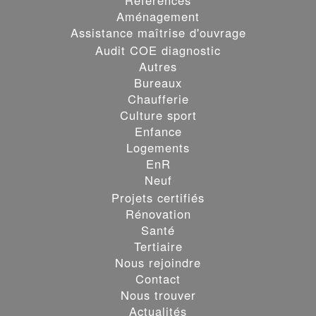
Aménagement
Assistance maîtrise d'ouvrage
Audit COE diagnostic
Autres
Bureaux
Chaufferie
Culture sport
Enfance
Logements
EnR
Neuf
Projets certifiés
Rénovation
Santé
Les cookies assurent le bon fonctionnement de nos services.
Tertiaire
En utilisant ces derniers, vous acceptez tacitement l'utilisation
Nous rejoindre
des cookies.
en savoir Plus
Contact
Nous trouver
OK
Actualités