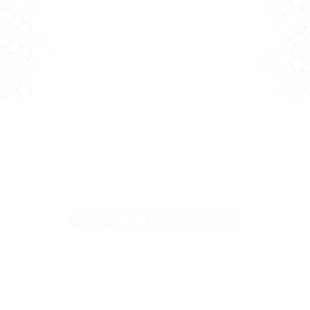
 Caserne Pont Achard est un site emblématique de Poitie
A deux pas de la gare, cette ...[]
NOTRE NOUVELLE AGENCE
Lire la suite... >
uand nous avons décidé de changer de locaux, une éviden
nous est apparue... Il ...[]