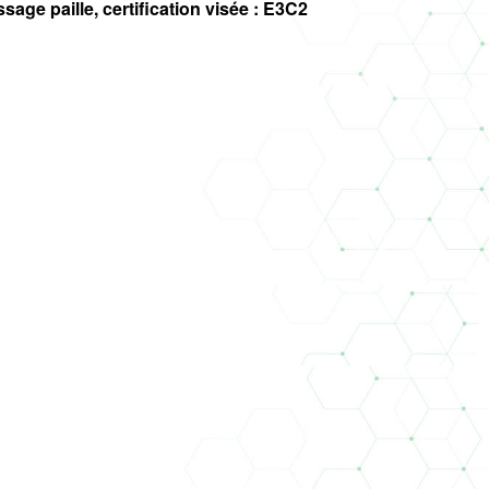
ssage paille, certification visée : E3C2
QUAND LE