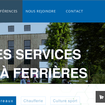
ÉFÉRENCES
NOUS REJOINDRE
CONTACT
ES SERVICES
 À FERRIÈRES
reaux
Chaufferie
Culture sport