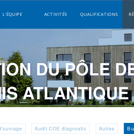
L'ÉQUIPE
ACTIVITÉS
QUALIFICATIONS
R
ON DU PÔLE D
IS ATLANTIQUE
d'ouvrage
Audit COE diagnostic
Autres
Bu