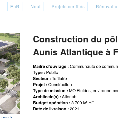
EnR
Neuf
Projets certifiés
Rénovatio
Construction du pôl
Aunis Atlantique à F
Maître d’ouvrage :
Communauté de communes
Type :
Public
Secteur :
Tertiaire
Projet :
Construction
Type de mission :
MO Fluides, environnemen
Architecte(s) :
Alterlab
Budget opération :
3 700 k€ HT
Date de livraison :
2021
tique à