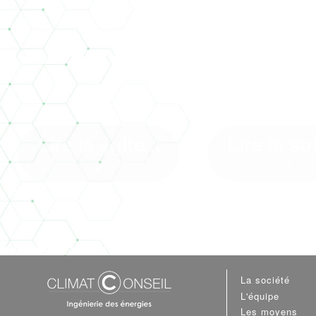
ARRIVÉE DE LA
USINE
RE2020 AU
CATAMA
01/01/2022
LA ROC
Lire la suite...
Lire la sui
>
>
Arrivée de la RE2020 au
Un nouvel article
01/01/2022 : Climat Conseil fait
Moniteur Un projet 
le point ! C’est près ...[]
Climat Conseil a l
de travailler – 
La société
L'équipe
Les moyens