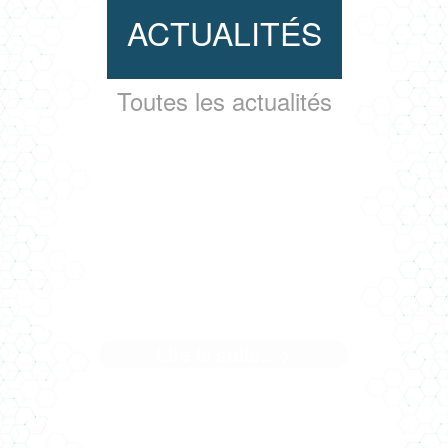
ACTUALITÉS
Toutes les actualités
QUAND LE CHANTIER DE
L'ARSENAL PARLE DE SON
NOUVEAU BÂTIMENT
Lire la suite... >
Quand notre client parle du magnifique outil que nous avon
contribué à créer. Climat ...[]