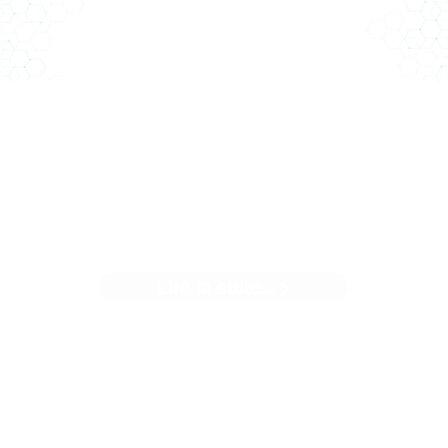
CASERNE PONT ACHARD - LE
RÉEMPLOI AU SERVICE D'UN
BEAU PROJET
Lire la suite... >
 Caserne Pont Achard est un site emblématique de Poitie
A deux pas de la gare, cette ...[]