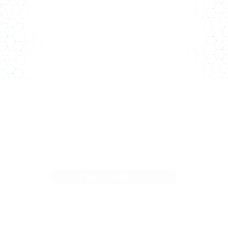
Quand notre client parle du magnifique outil que nous avon
contribué à créer. Climat ...[]
LA TERRE CHEZ CLIMAT
CONSEIL
Lire la suite... >
"En parler c'est bien, l'appliquer c'est mieux" Chez Climat
Conseil, quand on ...[]