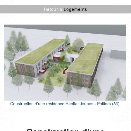
CULTURE SPORT
Retour à
Logements
ENFANCE
LOGEMENTS
ENR
NEUF
PROJETS CERTIFIÉS
RÉNOVATION
SANTÉ
TERTIAIRE
Construction d’une résidence Habitat Jeunes - Poitiers (86)