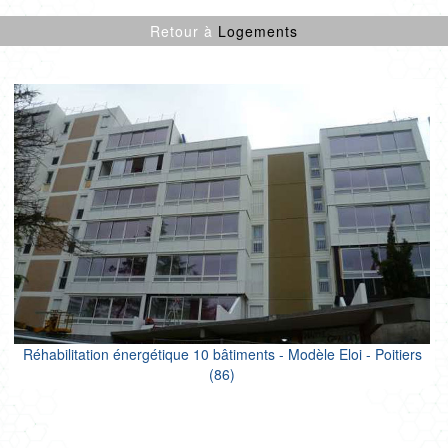
CULTURE SPORT
Retour à
Logements
ENFANCE
LOGEMENTS
ENR
NEUF
PROJETS CERTIFIÉS
RÉNOVATION
SANTÉ
TERTIAIRE
Réhabilitation énergétique 10 bâtiments - Modèle Eloi - Poitiers
(86)