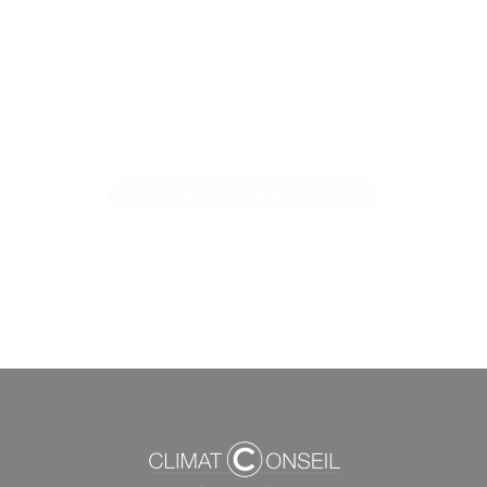
QUAND LE CHANTIER DE
L'ARSENAL PARLE DE SON
NOUVEAU BÂTIMENT
Lire la suite... >
Quand notre client parle du magnifique outil que nous avon
contribué à créer. Climat ...[]