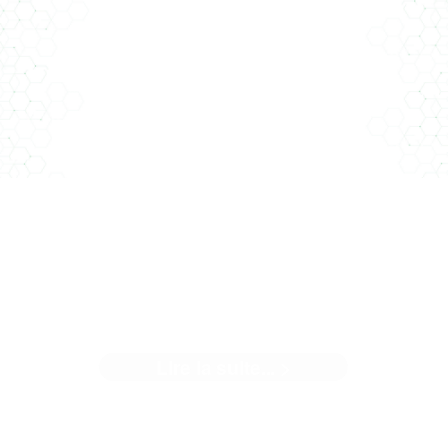
Au sein d’une équipe pluridisciplinaire pilotée par l’entrepris
générale ...[]
LA GÉOTHERMIE S'INVITE À
BUXEROLLES
Lire la suite... >
Sur le chantier de réhabilitation et d'extension école
élémentaire Simone Veil à ...[]