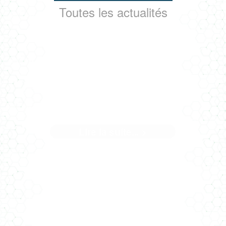
Toutes les actualités
LA GÉOTHERMIE S'INVITE À
BUXEROLLES
Lire la suite... >
Sur le chantier de réhabilitation et d'extension école
élémentaire Simone Veil à ...[]