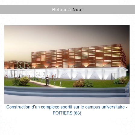
CULTURE SPORT
Retour à
Neuf
ENFANCE
LOGEMENTS
ENR
NEUF
PROJETS CERTIFIÉS
RÉNOVATION
SANTÉ
TERTIAIRE
Construction d’un complexe sportif sur le campus universitaire -
POITIERS (86)