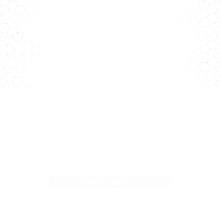
n nouvel article dans le Moniteur Un projet sur lequel Clim
Conseil a le plaisir de travailler – ...[]
LE PROJET RU CHAMPLAIN À
POITIERS
Lire la suite... >
Médaille d’or BNDA en phase réalisation