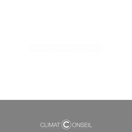
LA GÉOTHERMIE S'INVITE À
BUXEROLLES
Lire la suite... >
Sur le chantier de réhabilitation et d'extension école
élémentaire Simone Veil à ...[]