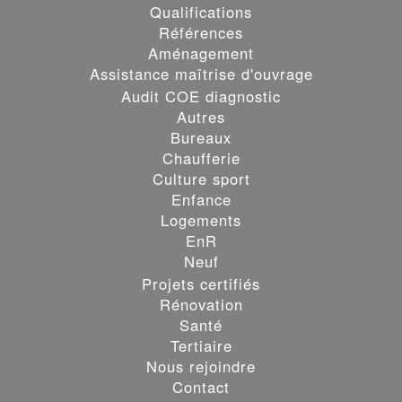
Qualifications
Références
Aménagement
Assistance maîtrise d'ouvrage
Audit COE diagnostic
Autres
Bureaux
Chaufferie
Culture sport
Enfance
Logements
EnR
Neuf
Projets certifiés
Rénovation
Santé
Les cookies assurent le bon fonctionnement de nos services.
Tertiaire
En utilisant ces derniers, vous acceptez tacitement l'utilisation
Nous rejoindre
des cookies.
en savoir Plus
Contact