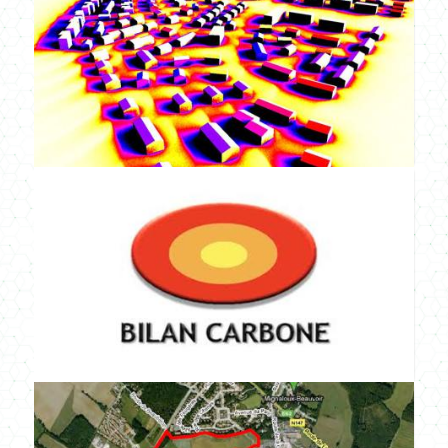
CULTURE SPORT
ENFANCE
LOGEMENTS
ENR
NEUF
PROJETS CERTIFIÉS
RÉNOVATION
SANTÉ
TERTIAIRE