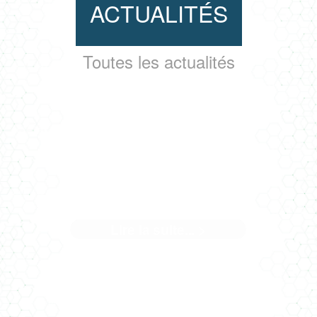
ACTUALITÉS
Toutes les actualités
LE PROJET RU CHAMPLAIN À
POITIERS
Lire la suite... >
Médaille d’or BNDA en phase réalisation