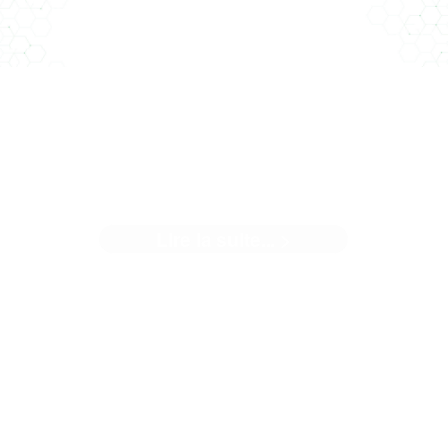
NOTRE NOUVELLE AGENCE
Lire la suite... >
uand nous avons décidé de changer de locaux, une éviden
nous est apparue... Il ...[]