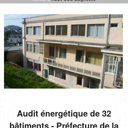
CULTURE SPORT
ENFANCE
LOGEMENTS
ENR
NEUF
PROJETS CERTIFIÉS
RÉNOVATION
SANTÉ
TERTIAIRE
Audit énergétique de 32
bâtiments - Préfecture de la