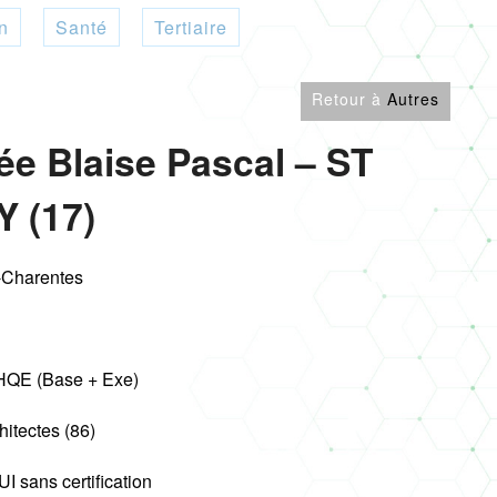
n
Santé
Tertiaire
Retour à
Autres
ée Blaise Pascal – ST
 (17)
-Charentes
HQE (Base + Exe)
itectes (86)
I sans certification