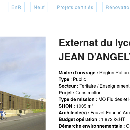
EnR
Neuf
Projets certifiés
Rénovatio
Externat du lyc
JEAN D’ANGELY
Maître d’ouvrage :
Région Poitou
Type
: Public
Secteur :
Tertiaire / Enseignement
Projet :
Construction
Type de mission :
MO Fluides et 
SHON :
1035 m²
Architecte(s) :
Fauvel-Fouché Arch
Budget opération :
1 872 k€HT
Démarche environnementale :
OU