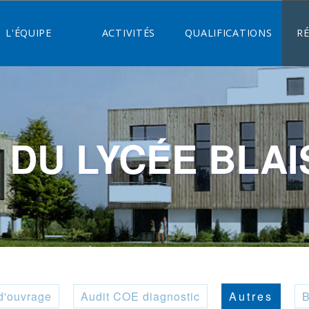
L'ÉQUIPE
ACTIVITÉS
QUALIFICATIONS
R
 DU LYCÉE BLAI
d'ouvrage
Audit COE diagnostic
Autres
B