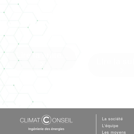
ARRIVÉE
BACALAN,
RE202
L'ARBRE-LIVRE
01/01/
Lire la suite...
Lire la sui
>
>
Au sein d’une équipe
Arrivée de la R
pluridisciplinaire pilotée par
01/01/2022 : Climat 
l’entreprise générale ...[]
le point ! C’est pr
La société
L'équipe
Les moyens