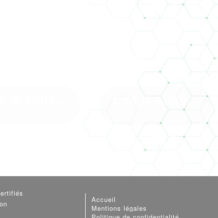
PROJET RU
USINE DE
AMPLAIN À
CATAMARAN 
OITIERS
LA ROCHELL
e la suite...
Lire la suite...
>
>
Un nouvel article dans le
e d’or BNDA en phase
Moniteur Un projet sur lequel
réalisation
Climat Conseil a le plaisir
de travailler – ...[]
ertifiés
Accueil
ion
Mentions légales
fonctionnement de nos services.
Politique de confidentialité