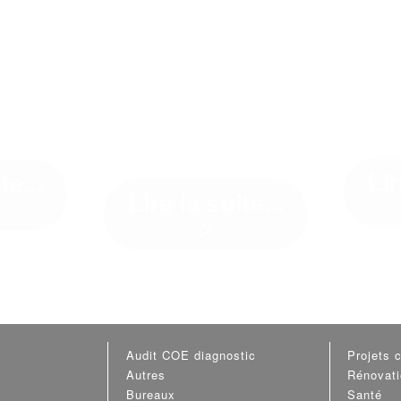
LA
LE 
 DE LA
GÉOTHERMIE
CH
0 AU
S'INVITE À
P
2022
BUXEROLLES
Lir
te...
Lire la suite...
>
E2020 au
Médaill
Sur le chantier de réhabilitation
Conseil fait
et d'extension école élémentaire
ès ...[]
Simone Veil à ...[]
Audit COE diagnostic
Projets c
Autres
Rénovat
Bureaux
Santé
Les cookies assurent le bon 