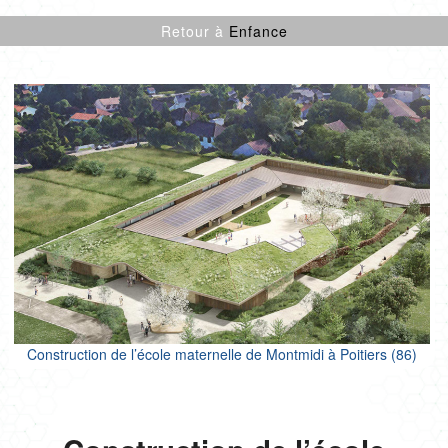
CULTURE SPORT
Retour à
Enfance
ENFANCE
LOGEMENTS
ENR
NEUF
PROJETS CERTIFIÉS
RÉNOVATION
SANTÉ
TERTIAIRE
Construction de l’école maternelle de Montmidi à Poitiers (86)