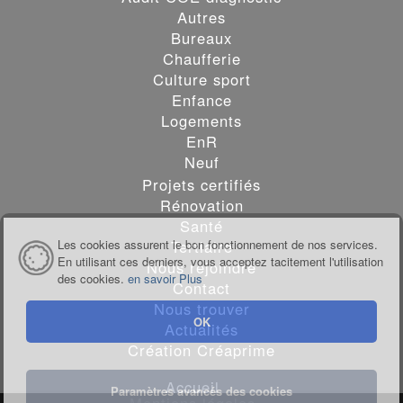
Autres
Bureaux
Chaufferie
Culture sport
Enfance
Logements
EnR
Neuf
Projets certifiés
Rénovation
Santé
Les cookies assurent le bon fonctionnement de nos services.
Tertiaire
En utilisant ces derniers, vous acceptez tacitement l'utilisation
Nous rejoindre
des cookies.
en savoir Plus
Contact
Nous trouver
OK
Actualités
Création Créaprime
Accueil
Paramètres avancés des cookies
Mentions légales