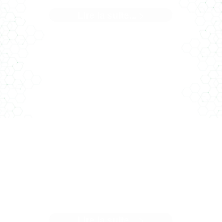
Lire la suite... >
uand nous avons décidé de changer de locaux, une éviden
nous est apparue... Il ...[]
QUAND LE CHANTIER DE
L'ARSENAL PARLE DE SON
NOUVEAU BÂTIMENT
Lire la suite... >