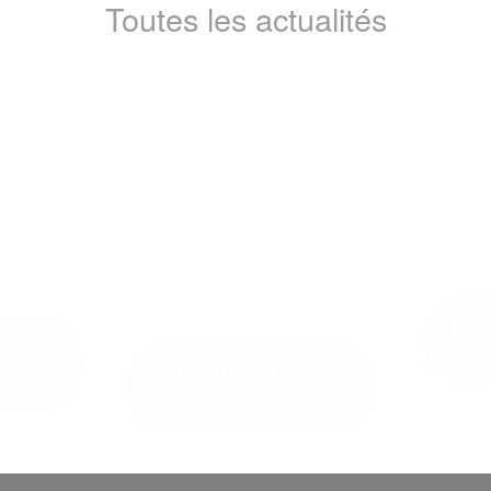
Toutes les actualités
QUAND LE
 PONT
CHANTIER DE
- LE
L'ARSENAL
GÉ
OI AU
PARLE DE SON
S
 D'UN
NOUVEAU
BU
ROJET
BÂTIMENT
Lir
te...
Lire la suite...
>
Sur le cha
hard est un
et d'exten
Quand notre client parle du
 Poitiers. A
Si