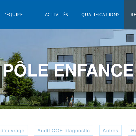
L'ÉQUIPE
ACTIVITÉS
QUALIFICATIONS
R
PÔLE ENFANCE
 d'ouvrage
Audit COE diagnostic
Autres
B