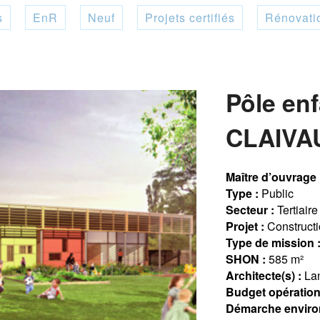
s
EnR
Neuf
Projets certifiés
Rénovati
Pôle en
CLAIVAU
Maître d’ouvrage 
Type :
Public
Secteur :
Tertiaire
Projet :
Construct
Type de mission 
SHON :
585 m²
Architecte(s) :
Lan
Budget opération
Démarche enviro