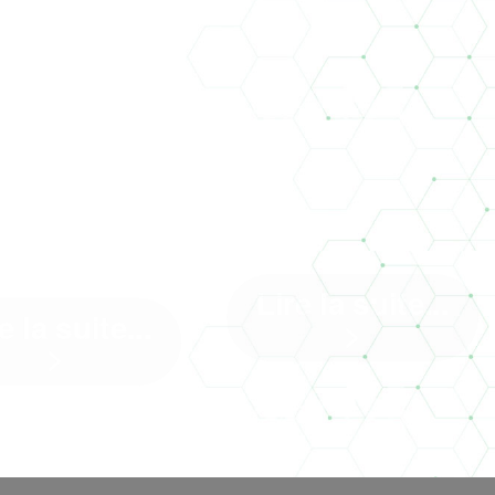
LA
USINE DE
OTHERMIE
CATAMARAN 
'INVITE À
LA ROCHELL
XEROLLES
Lire la suite...
e la suite...
>
>
Un nouvel article dans le
ntier de réhabilitation
Moniteur Un projet sur lequel
sion école élémentaire
Climat Conseil a le plaisir
mone Veil à ...[]
de travailler – ...[]