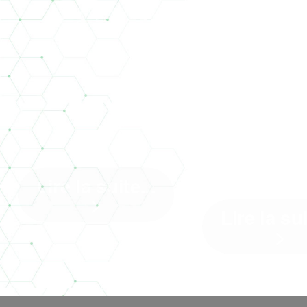
CASERNE
LE PROJET RU
ACHARD 
CHAMPLAIN À
RÉEMPL
POITIERS
SERVICE
BEAU P
Lire la suite...
>
Lire la sui
>
Médaille d’or BNDA en phase
réalisation
La Caserne Pont Ac
site emblématique de