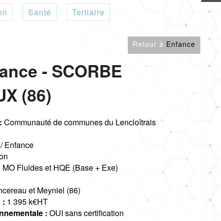
on
Santé
Tertiaire
Retour à
Enfance
fance - SCORBE
X (86)
:
Communauté de communes du Lencloîtrais
 / Enfance
ion
:
MO Fluides et HQE (Base + Exe)
cereau et Meyniel (86)
 :
1 395 k€HT
nnementale :
OUI sans certification