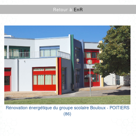
CULTURE SPORT
Retour à
EnR
ENFANCE
LOGEMENTS
ENR
NEUF
PROJETS CERTIFIÉS
RÉNOVATION
SANTÉ
TERTIAIRE
Rénovation énergétique du groupe scolaire Bouloux - POITIERS
(86)