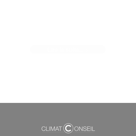
ARRIVÉE DE LA RE2020 AU
01/01/2022
Lire la suite... >
Arrivée de la RE2020 au 01/01/2022 : Climat Conseil fait l
point ! C’est près ...[]