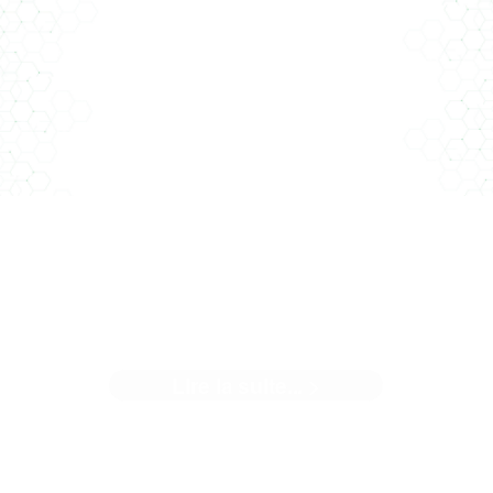
Au sein d’une équipe pluridisciplinaire pilotée par l’entrepris
générale ...[]
NOTRE NOUVELLE AGENCE
Lire la suite... >
uand nous avons décidé de changer de locaux, une éviden
nous est apparue... Il ...[]