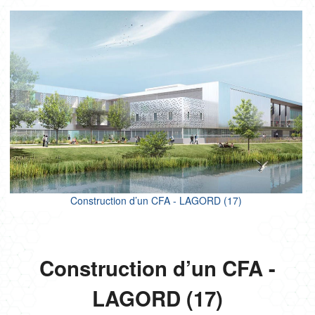
CULTURE SPORT
ENFANCE
LOGEMENTS
ENR
NEUF
PROJETS CERTIFIÉS
RÉNOVATION
SANTÉ
TERTIAIRE
Construction d’un CFA - LAGORD (17)
Construction d’un CFA -
LAGORD (17)