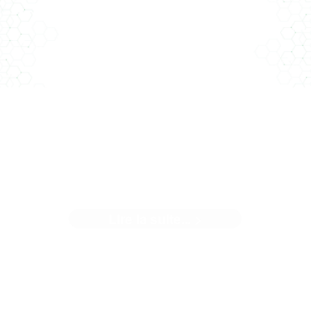
élémentaire Simone Veil à ...[]
USINE DE CATAMARAN À LA
ROCHELLE
Lire la suite... >
n nouvel article dans le Moniteur Un projet sur lequel Clim
Conseil a le plaisir de travailler – ...[]