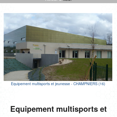
CULTURE SPORT
ENFANCE
LOGEMENTS
ENR
NEUF
PROJETS CERTIFIÉS
RÉNOVATION
SANTÉ
TERTIAIRE
Equipement multisports et jeunesse - CHAMPNIERS (16)
Equipement multisports et