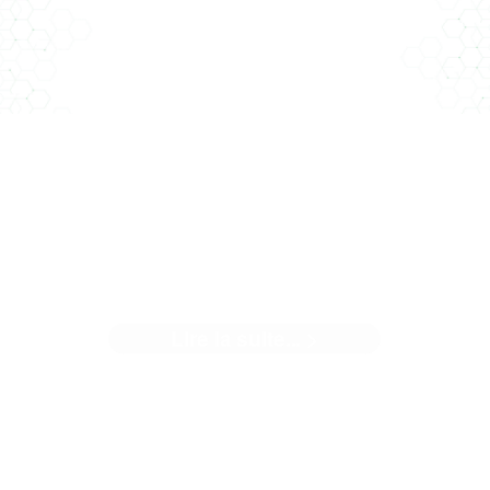
QUAND LE CHANTIER DE
L'ARSENAL PARLE DE SON
NOUVEAU BÂTIMENT
Lire la suite... >
Quand notre client parle du magnifique outil que nous avon
contribué à créer. Climat ...[]