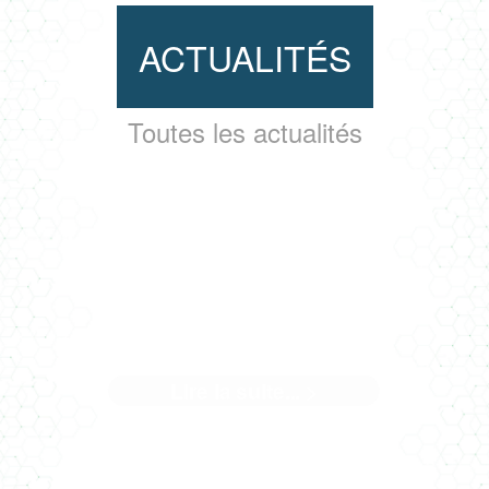
ACTUALITÉS
Toutes les actualités
LE PROJET RU CHAMPLAIN À
POITIERS
Lire la suite... >
Médaille d’or BNDA en phase réalisation