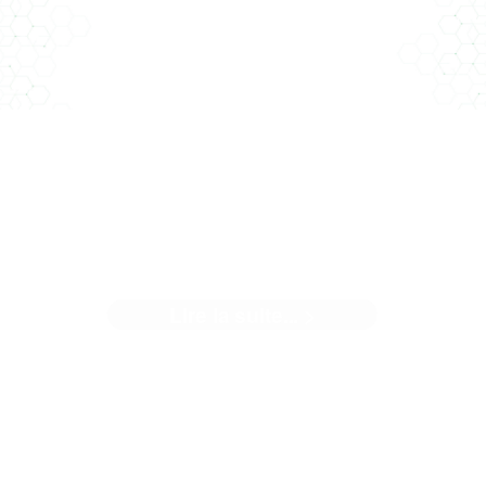
USINE DE CATAMARAN À LA
ROCHELLE
Lire la suite... >
n nouvel article dans le Moniteur Un projet sur lequel Clim
Conseil a le plaisir de travailler – ...[]