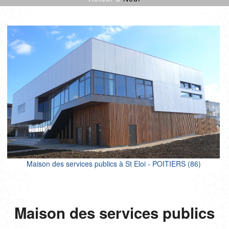
CULTURE SPORT
ENFANCE
LOGEMENTS
ENR
NEUF
PROJETS CERTIFIÉS
RÉNOVATION
SANTÉ
TERTIAIRE
Maison des services publics à St Eloi - POITIERS (86)
Maison des services publics