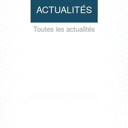
ACTUALITÉS
Toutes les actualités
LE PROJET RU CHAMPLAIN À
POITIERS
Lire la suite... >
Médaille d’or BNDA en phase réalisation