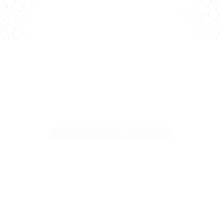
LA TERRE CHEZ CLIMAT
CONSEIL
Lire la suite... >
"En parler c'est bien, l'appliquer c'est mieux" Chez Climat
Conseil, quand on ...[]