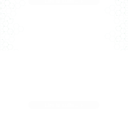
Lire la suite... >
 Caserne Pont Achard est un site emblématique de Poitie
A deux pas de la gare, cette ...[]
USINE DE CATAMARAN À LA
ROCHELLE
Lire la suite... >
n nouvel article dans le Moniteur Un projet sur lequel Clim
Conseil a le plaisir de travailler – ...[]