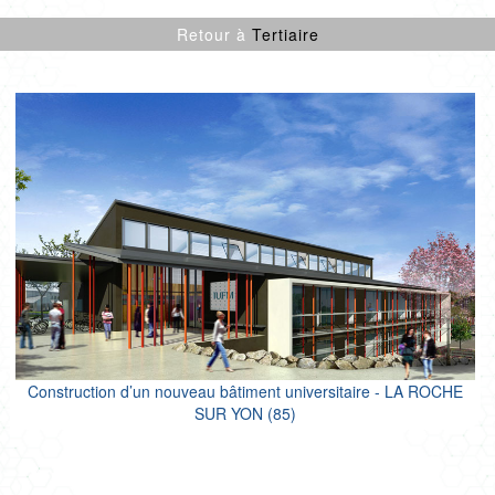
CULTURE SPORT
Retour à
Tertiaire
ENFANCE
LOGEMENTS
ENR
NEUF
PROJETS CERTIFIÉS
RÉNOVATION
SANTÉ
TERTIAIRE
Construction d’un nouveau bâtiment universitaire - LA ROCHE
SUR YON (85)