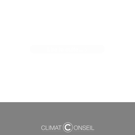
LE PROJET RU CHAMPLAIN À
POITIERS
Lire la suite... >
Médaille d’or BNDA en phase réalisation