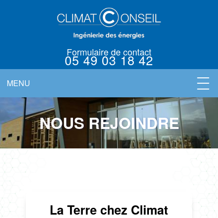
Formulaire de contact
05 49 03 18 42
MENU
NOUS
QUALIFICATIONS
RÉFÉRENCES
ACTUALITÉS
LA SOCIÉTÉ
ACTIVITÉS
CONTACT
L'ÉQUIPE
NOUS REJOINDRE
REJOINDRE
La Terre chez Climat