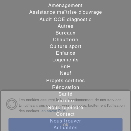
Aménagement
Assistance maîtrise d'ouvrage
Audit COE diagnostic
Autres
Bureaux
Chaufferie
Culture sport
Enfance
Logements
EnR
Neuf
Projets certifiés
Rénovation
Santé
Les cookies assurent le bon fonctionnement de nos services.
Tertiaire
En utilisant ces derniers, vous acceptez tacitement l'utilisation
Nous rejoindre
des cookies.
en savoir Plus
Contact
Nous trouver
OK
Actualités