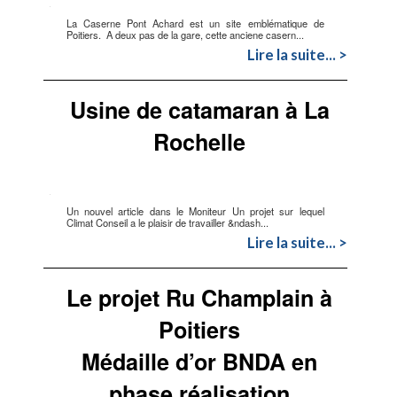
La Caserne Pont Achard est un site emblématique de
Poitiers. A deux pas de la gare, cette anciene casern...
Lire la suite... >
Usine de catamaran à La
Rochelle
Un nouvel article dans le Moniteur Un projet sur lequel
Climat Conseil a le plaisir de travailler &ndash...
Lire la suite... >
Le projet Ru Champlain à
Poitiers
Médaille d’or BNDA en
phase réalisation