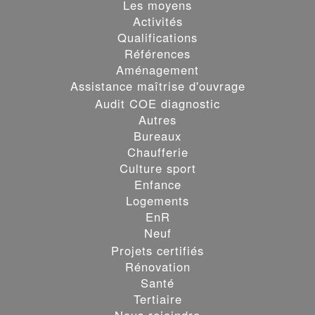
Les moyens
Activités
Qualifications
Références
Aménagement
Assistance maîtrise d'ouvrage
Audit COE diagnostic
Autres
Bureaux
Chaufferie
Culture sport
Enfance
Logements
EnR
Neuf
Projets certifiés
Rénovation
Santé
Les cookies assurent le bon fonctionnement de nos services.
Tertiaire
En utilisant ces derniers, vous acceptez tacitement l'utilisation
Nous rejoindre